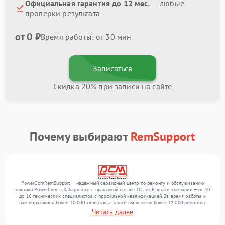
Официальная гарантия до 12 мес.
— любые
проверки результата
от 0 ₽
Время работы: от 30 мин
Записаться
Скидка 20% при записи на сайте
Почему выбирают
RemSupport
PowerComRemSupport — надежный сервисный центр по ремонту и обслуживанию
техники PowerCom в Хабаровске с практикой свыше 10 лет. В штате компании — от 10
до 16 технических специалистов с профильной квалификацией. За время работы к
нам обратились более 10 000 клиентов, а также выполнено более 12 000 ремонтов.
Ежемесячно в сервисный центр поступает более 300 обращений, включая , , . Мы
Читать далее
выполняем ремонт различного уровня сложности и обеспечиваем надежный
результат благодаря квалификации мастеров.