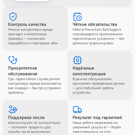
Контроль качества
Чёткие обязательства
Ремонт контроллера заряда
Работа PowerCom RemSupport
проходит многоэтапную
сопровождается прописанными
проверку — исключаем
гарантийными условиями — без
недоработки и повторные сбои.
размытых формулировок.
Приоритетное
Надёжные
обслуживание
комплектующие
При гарантийном случае ремонт
В рамках обслуживания
контроллера заряда выполняется
применяем проверенные детали
вне очереди — быстро устраняем
— для стабильной работы
проблему.
устройства.
Поддержка после
Результат под гарантией
Консультируем по эксплуатации
Наша работа направлена на
— помогаем продлить срок
уверенный результат — берём
службы после выполнения
ответственность за итог.