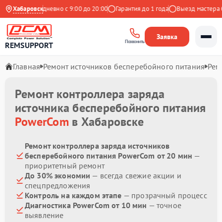
ндекс
Хабаровск
Ежедневно с 9:00 до 20:00
Гарантия до 1 года
Выезд мастера бе
Заявка
Позвонить
REMSUPPORT
Главная
Ремонт источников бесперебойного питания
Рем
Ремонт контроллера заряда
источника бесперебойного питания
PowerCom
в Хабаровске
Ремонт контроллера заряда источников
бесперебойного питания PowerCom от 20 мин
—
приоритетный ремонт
До 30% экономии
— всегда свежие акции и
спецпредложения
Контроль на каждом этапе
— прозрачный процесс
Диагностика PowerCom от 10 мин
— точное
выявление