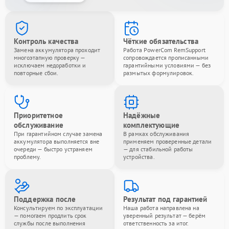
Контроль качества
Чёткие обязательства
Замена аккумулятора проходит
Работа PowerCom RemSupport
многоэтапную проверку —
сопровождается прописанными
исключаем недоработки и
гарантийными условиями — без
повторные сбои.
размытых формулировок.
Приоритетное
Надёжные
обслуживание
комплектующие
При гарантийном случае замена
В рамках обслуживания
аккумулятора выполняется вне
применяем проверенные детали
очереди — быстро устраняем
— для стабильной работы
проблему.
устройства.
Поддержка после
Результат под гарантией
Консультируем по эксплуатации
Наша работа направлена на
— помогаем продлить срок
уверенный результат — берём
службы после выполнения
ответственность за итог.