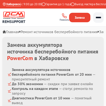
Ежедневно с 9:00 до 20:00
Хабаровск
Гарантия до 1 года
Выезд мастера бесплатн
Заявка
Позвонить
REMSUPPORT
Главная
Ремонт источников бесперебойного питания
Зам
Замена аккумулятора
источника бесперебойного питания
PowerCom
в Хабаровске
Замена аккумулятора источников
бесперебойного питания PowerCom от 20 мин
—
приоритетный ремонт
До 30% экономии
— скидки при заявке онлайн
Контроль на каждом этапе
— статус ремонта по
запросу
Диагностика PowerCom от 10 мин
— понятный
вывод