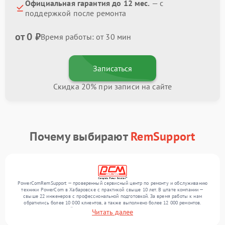
Официальная гарантия до 12 мес.
— с
поддержкой после ремонта
от 0 ₽
Время работы: от 30 мин
Записаться
Скидка 20% при записи на сайте
Почему выбирают
RemSupport
PowerComRemSupport — проверенный сервисный центр по ремонту и обслуживанию
техники PowerCom в Хабаровске с практикой свыше 10 лет. В штате компании —
свыше 22 инженеров с профессиональной подготовкой. За время работы к нам
обратились более 10 000 клиентов, а также выполнено более 12 000 ремонтов.
Ежемесячно в сервисный центр поступает свыше 300 единиц техники, включая , , . Мы
Читать далее
беремся за задачи любой сложности и предлагаем стабильный уровень сервиса
благодаря опыту команды.