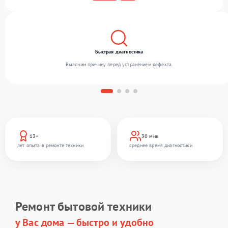
Мы работаем с широким спектром неисправностей и обеспечиваем надежный
результат благодаря квалификации мастеров.
Быстрая диагностика
Выясним причину перед устранением дефекта.
13+
30 мин
лет опыта в ремонте техники
среднее время диагностики
Ремонт бытовой техники
у Вас дома — быстро и удобно