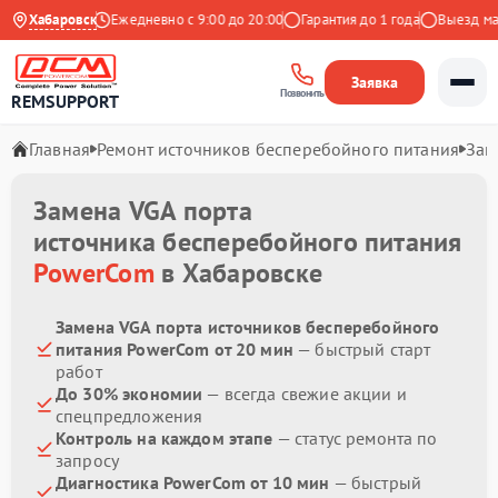
9 на Яндекс
Хабаровск
Ежедневно с 9:00 до 20:00
Гарантия до 1 года
Выезд масте
Заявка
Позвонить
REMSUPPORT
Главная
Ремонт источников бесперебойного питания
Зам
Замена VGA порта
источника бесперебойного питания
PowerCom
в Хабаровске
Замена VGA порта источников бесперебойного
питания PowerCom от 20 мин
— быстрый старт
работ
До 30% экономии
— всегда свежие акции и
спецпредложения
Контроль на каждом этапе
— статус ремонта по
запросу
Диагностика PowerCom от 10 мин
— быстрый