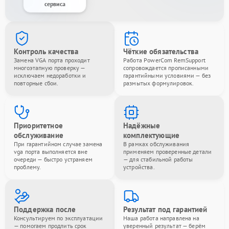
сервиса
Контроль качества
Чёткие обязательства
Замена VGA порта проходит
Работа PowerCom RemSupport
многоэтапную проверку —
сопровождается прописанными
исключаем недоработки и
гарантийными условиями — без
повторные сбои.
размытых формулировок.
Приоритетное
Надёжные
обслуживание
комплектующие
При гарантийном случае замена
В рамках обслуживания
vga порта выполняется вне
применяем проверенные детали
очереди — быстро устраняем
— для стабильной работы
проблему.
устройства.
Поддержка после
Результат под гарантией
Консультируем по эксплуатации
Наша работа направлена на
— помогаем продлить срок
уверенный результат — берём